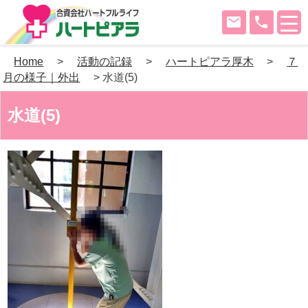
mail
phone
Skip
Home
>
活動の記録
>
ハートピアラ厚木
>
７
to
月の様子｜外出
>
水道(5)
content
水道(5)