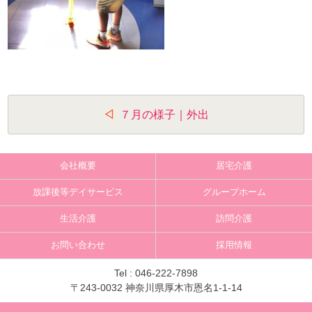
投
７月の様子｜外出
稿
ナ
会社概要
居宅介護
ビ
放課後等デイサービス
グループホーム
ゲ
生活介護
訪問介護
ー
お問い合わせ
採用情報
シ
ョ
Tel :
046-222-7898
〒243-0032 神奈川県厚木市恩名1-1-14
ン