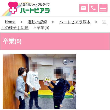
mail
phone
Skip
Home
>
活動の記録
>
ハートピアラ厚木
>
３
to
月の様子｜活動
>
卒業(5)
content
卒業(5)