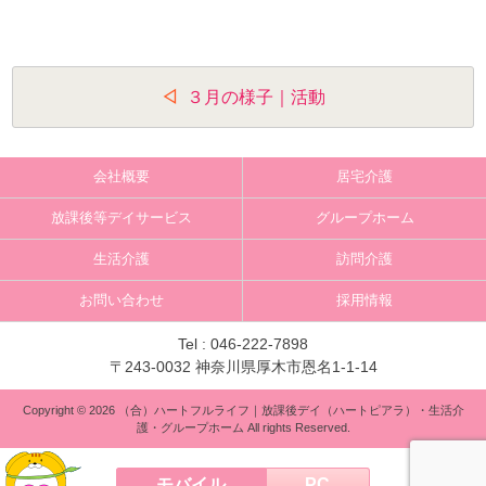
投
３月の様子｜活動
稿
ナ
会社概要
居宅介護
ビ
放課後等デイサービス
グループホーム
ゲ
生活介護
訪問介護
ー
お問い合わせ
採用情報
シ
ョ
Tel :
046-222-7898
〒243-0032 神奈川県厚木市恩名1-1-14
ン
Copyright © 2026 （合）ハートフルライフ｜放課後デイ（ハートピアラ）・生活介
護・グループホーム All rights Reserved.
モバイル
PC