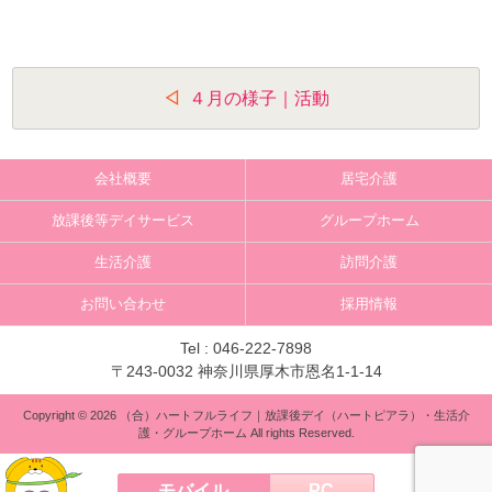
投
４月の様子｜活動
稿
ナ
会社概要
居宅介護
ビ
放課後等デイサービス
グループホーム
ゲ
生活介護
訪問介護
ー
お問い合わせ
採用情報
シ
ョ
Tel :
046-222-7898
〒243-0032 神奈川県厚木市恩名1-1-14
ン
Copyright © 2026 （合）ハートフルライフ｜放課後デイ（ハートピアラ）・生活介
護・グループホーム All rights Reserved.
モバイル
PC