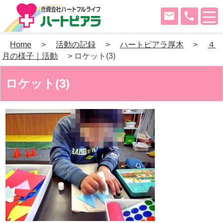
mail
phone
Skip
Home
>
活動の記録
>
ハートピアラ厚木
>
４
to
月の様子｜活動
>
ロケット(3)
content
ロケット(3)