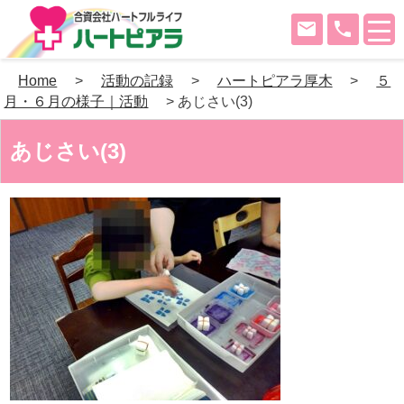
mail
phone
Skip
Home
>
活動の記録
>
ハートピアラ厚木
>
５
to
月・６月の様子｜活動
>
あじさい(3)
content
あじさい(3)