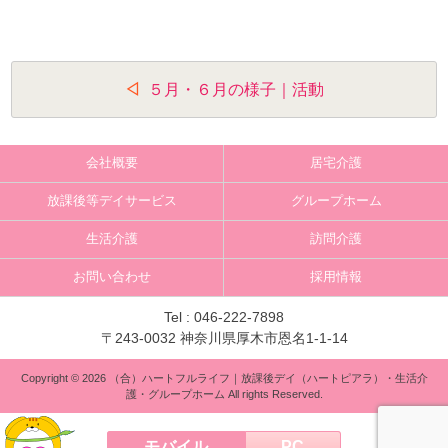
投
５月・６月の様子｜活動
稿
ナ
会社概要
居宅介護
ビ
放課後等デイサービス
グループホーム
ゲ
生活介護
訪問介護
ー
お問い合わせ
採用情報
シ
ョ
Tel :
046-222-7898
〒243-0032 神奈川県厚木市恩名1-1-14
ン
Copyright © 2026 （合）ハートフルライフ｜放課後デイ（ハートピアラ）・生活介
護・グループホーム All rights Reserved.
モバイル
PC