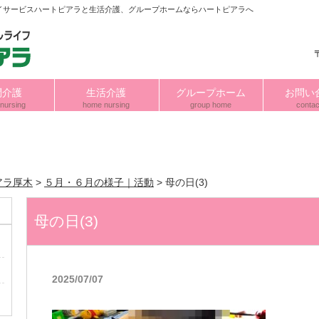
イサービスハートピアラと生活介護、グループホームならハートピアラへ
問介護
生活介護
グループホーム
お問い
nursing
home nursing
group home
contac
アラ厚木
>
５月・６月の様子｜活動
>
母の日(3)
母の日(3)
2025/07/07