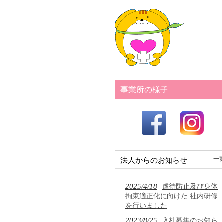
事業所の様子
一
法人からのお知らせ
2025/4/18
虐待防止及び身体
拘束適正化に向けた 社内研修
を行いました
2023/8/25
入札募集のお知ら