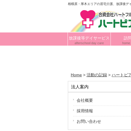
相模原・厚木エリアの居宅介護、放課後デ
放課後等デイサービス
訪
afterschool day care
home 
Home
>
活動の記録
>
ハートピ
法人案内
会社概要
採用情報
お問い合わせ