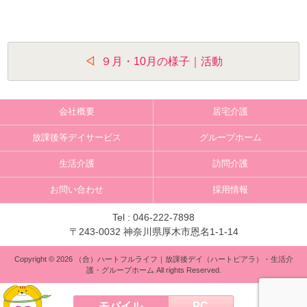
投
９月・10月の様子｜活動
稿
ナ
会社概要
居宅介護
ビ
放課後等デイサービス
グループホーム
ゲ
生活介護
訪問介護
ー
お問い合わせ
採用情報
シ
ョ
Tel :
046-222-7898
〒243-0032 神奈川県厚木市恩名1-1-14
ン
Copyright © 2026 （合）ハートフルライフ｜放課後デイ（ハートピアラ）・生活介
護・グループホーム All rights Reserved.
モバイル
PC