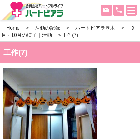
mail
phone
Skip
Home
>
活動の記録
>
ハートピアラ厚木
>
９
to
月・10月の様子｜活動
>
工作(7)
content
工作(7)