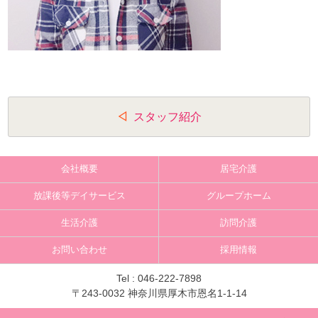
投
スタッフ紹介
稿
ナ
会社概要
居宅介護
ビ
放課後等デイサービス
グループホーム
ゲ
生活介護
訪問介護
ー
お問い合わせ
採用情報
シ
ョ
Tel :
046-222-7898
〒243-0032 神奈川県厚木市恩名1-1-14
ン