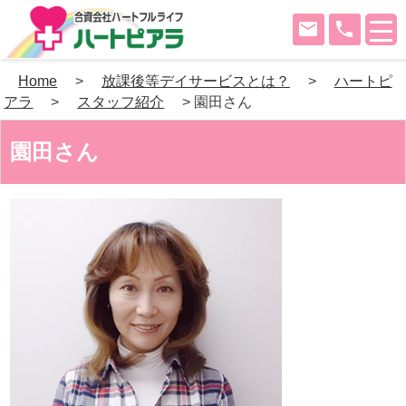
mail
phone
Skip
Home
>
放課後等デイサービスとは？
>
ハートピ
to
アラ
>
スタッフ紹介
>
園田さん
content
園田さん