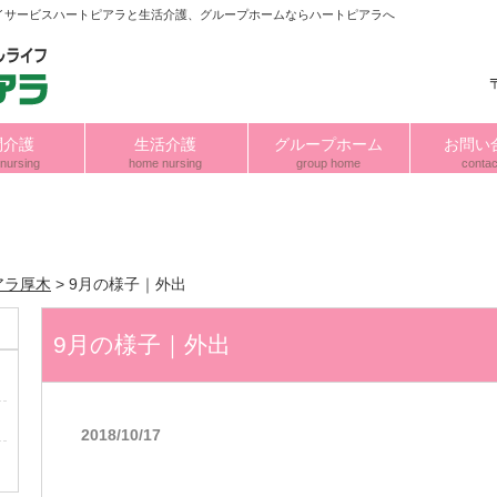
イサービスハートピアラと生活介護、グループホームならハートピアラへ
問介護
生活介護
グループホーム
お問い
nursing
home nursing
group home
contac
アラ厚木
>
9月の様子｜外出
9月の様子｜外出
2018/10/17