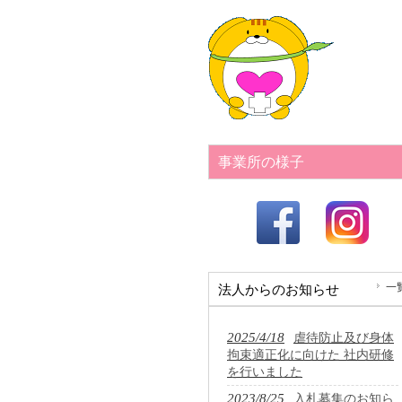
事業所の様子
一
法人からのお知らせ
2025/4/18
虐待防止及び身体
拘束適正化に向けた 社内研修
を行いました
2023/8/25
入札募集のお知ら