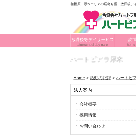
相模原・厚木エリアの居宅介護、放課後デ
放課後等デイサービス
訪
afterschool day care
home 
ハートピアラ厚木
Home
>
活動の記録
>
ハートピ
法人案内
会社概要
採用情報
お問い合わせ