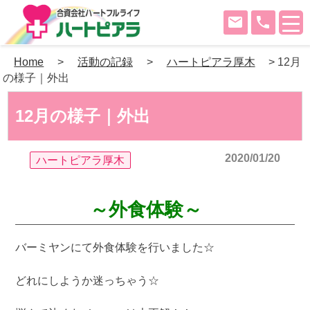
mail
phone
Skip
Home
>
活動の記録
>
ハートピアラ厚木
>
12月
to
の様子｜外出
content
12月の様子｜外出
2020/01/20
ハートピアラ厚木
～外食体験～
バーミヤンにて外食体験を行いました☆
どれにしようか迷っちゃう☆