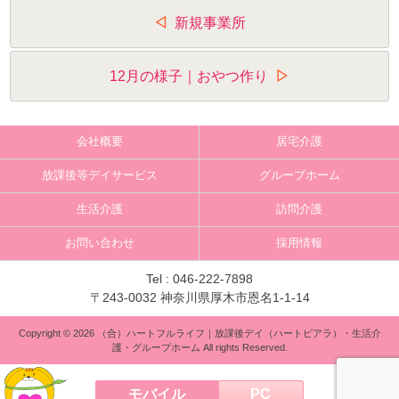
投
新規事業所
稿
ナ
12月の様子｜おやつ作り
ビ
ゲ
会社概要
居宅介護
ー
放課後等デイサービス
グループホーム
シ
生活介護
訪問介護
ョ
お問い合わせ
採用情報
ン
Tel :
046-222-7898
〒243-0032 神奈川県厚木市恩名1-1-14
Copyright © 2026 （合）ハートフルライフ｜放課後デイ（ハートピアラ）・生活介
護・グループホーム All rights Reserved.
モバイル
PC