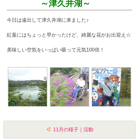
～津久井湖～
今日は遠出して津久井湖に来ました♪
紅葉にはちょっと早かったけど、綺麗な花がお出迎え☆
美味しい空気をいっぱい吸って元気100倍！
投
11月の様子｜活動
稿