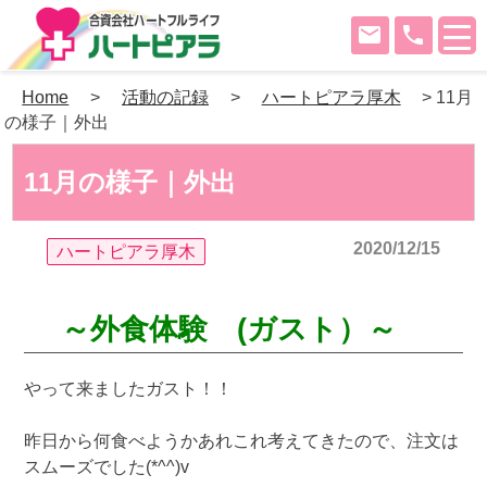
mail
phone
Skip
Home
>
活動の記録
>
ハートピアラ厚木
>
11月
to
の様子｜外出
content
11月の様子｜外出
2020/12/15
ハートピアラ厚木
～外食体験 (ガスト）～
やって来ましたガスト！！
昨日から何食べようかあれこれ考えてきたので、注文は
スムーズでした(*^^)v