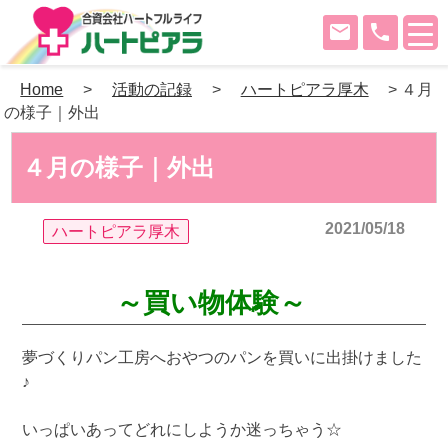
mail
phone
Skip
Home
>
活動の記録
>
ハートピアラ厚木
>
４月
to
の様子｜外出
content
４月の様子｜外出
2021/05/18
ハートピアラ厚木
～買い物体験～
夢づくりパン工房へおやつのパンを買いに出掛けました
♪
いっぱいあってどれにしようか迷っちゃう☆