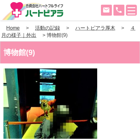
mail
phone
Skip
Home
>
活動の記録
>
ハートピアラ厚木
>
４
to
月の様子｜外出
>
博物館(9)
content
博物館(9)