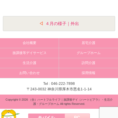
投
４月の様子｜外出
稿
ナ
会社概要
居宅介護
ビ
放課後等デイサービス
グループホーム
ゲ
生活介護
訪問介護
ー
お問い合わせ
採用情報
シ
ョ
Tel :
046-222-7898
〒243-0032 神奈川県厚木市恩名1-1-14
ン
Copyright © 2026 （合）ハートフルライフ｜放課後デイ（ハートピアラ）・生活介
護・グループホーム All rights Reserved.
モバイル
PC