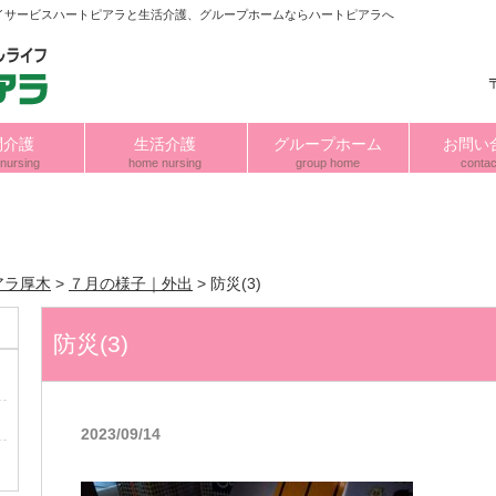
イサービスハートピアラと生活介護、グループホームならハートピアラへ
問介護
生活介護
グループホーム
お問い
nursing
home nursing
group home
contac
アラ厚木
>
７月の様子｜外出
>
防災(3)
防災(3)
2023/09/14