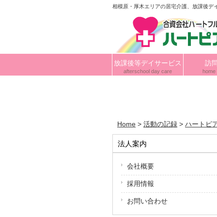
相模原・厚木エリアの居宅介護、放課後デ
放課後等デイサービス
訪
afterschool day care
home 
Home
>
活動の記録
>
ハートピ
法人案内
会社概要
採用情報
お問い合わせ