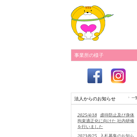
事業所の様子
一
法人からのお知らせ
2025/4/18
虐待防止及び身体
拘束適正化に向けた 社内研修
を行いました
2023/8/25
入札募集のお知ら