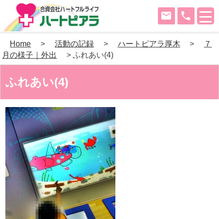
mail
phone
Skip
Home
>
活動の記録
>
ハートピアラ厚木
>
７
to
月の様子｜外出
>
ふれあい(4)
content
ふれあい(4)