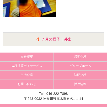
投
７月の様子｜外出
稿
ナ
会社概要
居宅介護
ビ
放課後等デイサービス
グループホーム
ゲ
生活介護
訪問介護
ー
お問い合わせ
採用情報
シ
ョ
Tel :
046-222-7898
〒243-0032 神奈川県厚木市恩名1-1-14
ン