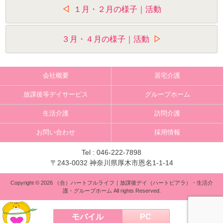
投
１月・２月の様子｜活動
稿
ナ
３月・４月の様子｜活動
ビ
ゲ
会社概要
居宅介護
ー
放課後等デイサービス
グループホーム
シ
生活介護
訪問介護
ョ
お問い合わせ
採用情報
ン
Tel :
046-222-7898
〒243-0032 神奈川県厚木市恩名1-1-14
Copyright © 2026 （合）ハートフルライフ｜放課後デイ（ハートピアラ）・生活介
護・グループホーム All rights Reserved.
モバイル
PC