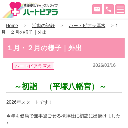
mail
phone
Skip
Home
>
活動の記録
>
ハートピアラ厚木
>
１
to
月・２月の様子｜外出
content
１月・２月の様子｜外出
2026/03/16
ハートピアラ厚木
～初詣 （平塚八幡宮）～
2026年スタートです！
今年も健康で無事過ごせる様神社に初詣に出掛けました
♪