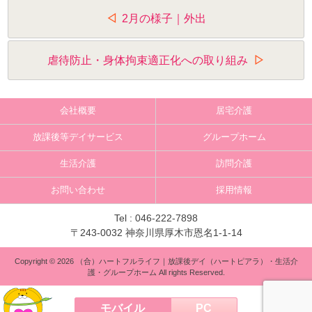
投
2月の様子｜外出
稿
ナ
虐待防止・身体拘束適正化への取り組み
ビ
ゲ
会社概要
居宅介護
ー
放課後等デイサービス
グループホーム
シ
生活介護
訪問介護
ョ
お問い合わせ
採用情報
ン
Tel :
046-222-7898
〒243-0032 神奈川県厚木市恩名1-1-14
Copyright © 2026 （合）ハートフルライフ｜放課後デイ（ハートピアラ）・生活介
護・グループホーム All rights Reserved.
モバイル
PC