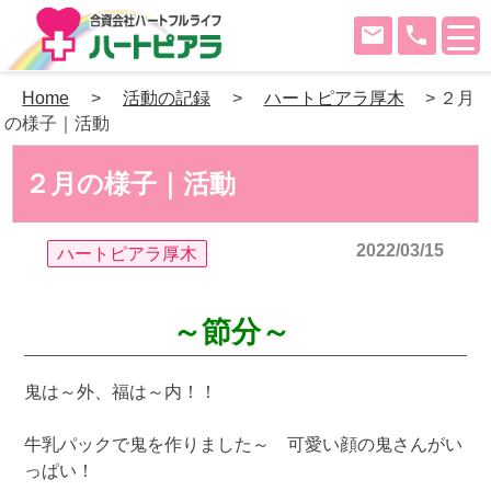
mail
phone
Skip
Home
>
活動の記録
>
ハートピアラ厚木
>
２月
to
の様子｜活動
content
２月の様子｜活動
2022/03/15
ハートピアラ厚木
～節分～
鬼は～外、福は～内！！
牛乳パックで鬼を作りました～ 可愛い顔の鬼さんがい
っぱい！