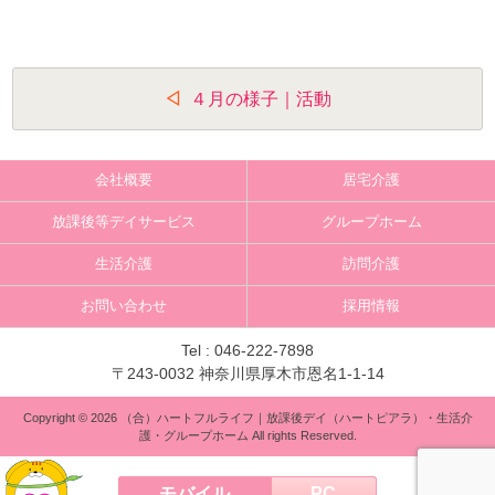
投
４月の様子｜活動
稿
ナ
会社概要
居宅介護
ビ
放課後等デイサービス
グループホーム
ゲ
生活介護
訪問介護
ー
お問い合わせ
採用情報
シ
ョ
Tel :
046-222-7898
〒243-0032 神奈川県厚木市恩名1-1-14
ン
Copyright © 2026 （合）ハートフルライフ｜放課後デイ（ハートピアラ）・生活介
護・グループホーム All rights Reserved.
モバイル
PC