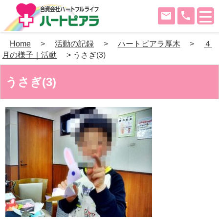
mail
phone
Skip
Home
>
活動の記録
>
ハートピアラ厚木
>
４
to
月の様子｜活動
>
うさぎ(3)
content
うさぎ(3)