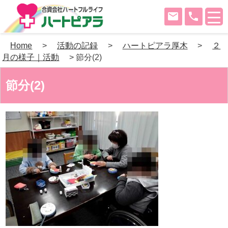
mail
phone
Skip
Home
>
活動の記録
>
ハートピアラ厚木
>
２
to
月の様子｜活動
>
節分(2)
content
節分(2)