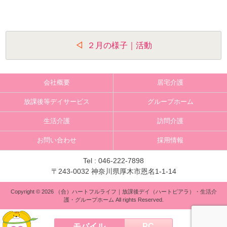
投
２月の様子｜活動
稿
ナ
会社概要
居宅介護
ビ
放課後等デイサービス
グループホーム
ゲ
生活介護
訪問介護
ー
お問い合わせ
採用情報
シ
ョ
Tel :
046-222-7898
〒243-0032 神奈川県厚木市恩名1-1-14
ン
Copyright © 2026 （合）ハートフルライフ｜放課後デイ（ハートピアラ）・生活介
護・グループホーム All rights Reserved.
モバイル
PC