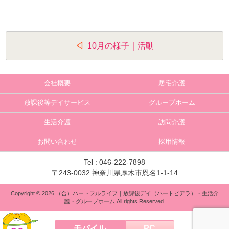
投
10月の様子｜活動
稿
ナ
会社概要
居宅介護
ビ
放課後等デイサービス
グループホーム
ゲ
生活介護
訪問介護
ー
お問い合わせ
採用情報
シ
ョ
Tel :
046-222-7898
〒243-0032 神奈川県厚木市恩名1-1-14
ン
Copyright © 2026 （合）ハートフルライフ｜放課後デイ（ハートピアラ）・生活介
護・グループホーム All rights Reserved.
モバイル
PC