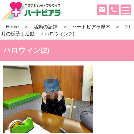
mail
phone
Skip
Home
>
活動の記録
>
ハートピアラ厚木
>
10
to
月の様子｜活動
>
ハロウィン(2)
content
ハロウィン(2)