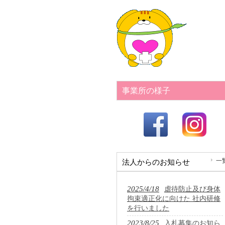
事業所の様子
一
法人からのお知らせ
2025/4/18
虐待防止及び身体
拘束適正化に向けた 社内研修
を行いました
2023/8/25
入札募集のお知ら