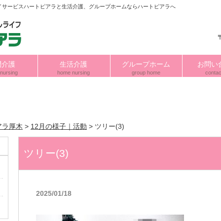
イサービスハートピアラと生活介護、グループホームならハートピアラへ
問介護
生活介護
グループホーム
お問い
nursing
home nursing
group home
contac
アラ厚木
>
12月の様子｜活動
>
ツリー(3)
ツリー(3)
2025/01/18