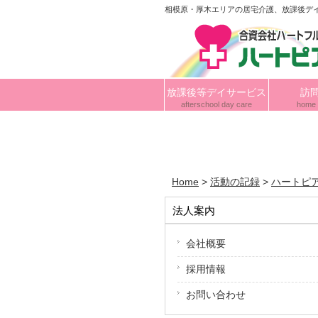
相模原・厚木エリアの居宅介護、放課後デ
放課後等デイサービス
訪
afterschool day care
home 
Home
>
活動の記録
>
ハートピ
法人案内
会社概要
採用情報
お問い合わせ