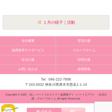
投
１月の様子｜活動
稿
ナ
会社概要
居宅介護
ビ
放課後等デイサービス
グループホーム
ゲ
生活介護
訪問介護
ー
お問い合わせ
採用情報
シ
ョ
Tel :
046-222-7898
〒243-0032 神奈川県厚木市恩名1-1-14
ン
Copyright © 2026 （合）ハートフルライフ｜放課後デイ（ハートピアラ）・生活介
護・グループホーム All rights Reserved.
モバイル
PC