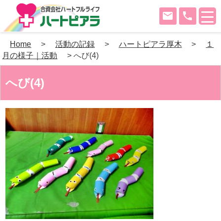
mail
phone
Skip
Home
>
活動の記録
>
ハートピアラ厚木
>
１
to
月の様子｜活動
>
へび(4)
content
へび(4)