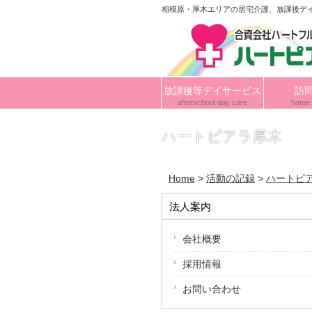
相模原・厚木エリアの居宅介護、放課後デ
放課後等デイサービス
訪
afterschool day care
home 
ハートピアラ厚木
Home
>
活動の記録
>
ハートピ
法人案内
会社概要
採用情報
お問い合わせ