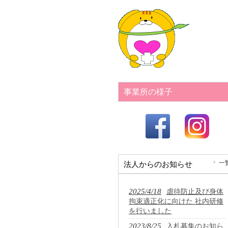
事業所の様子
一
法人からのお知らせ
2025/4/18
虐待防止及び身体
拘束適正化に向けた 社内研修
を行いました
2023/8/25
入札募集のお知ら