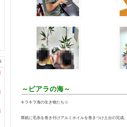
覧
～ピアラの海～
キラキラ海の生き物たち☆
厚紙に毛糸を巻き付けアルミホイルを巻きつけ土台の完成