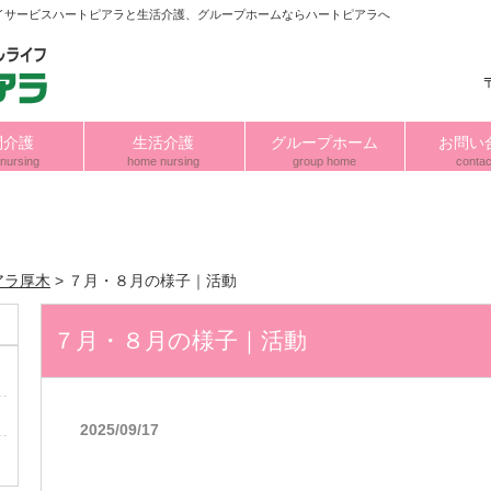
イサービスハートピアラと生活介護、グループホームならハートピアラへ
問介護
生活介護
グループホーム
お問い
nursing
home nursing
group home
contac
アラ厚木
>
７月・８月の様子｜活動
７月・８月の様子｜活動
2025/09/17