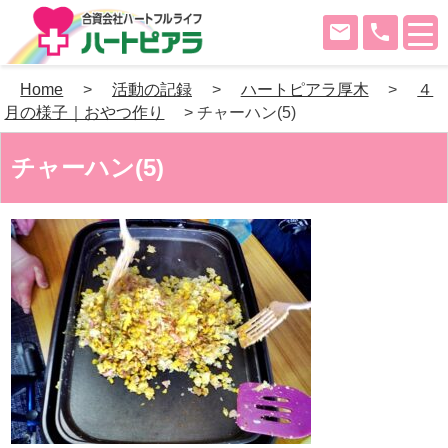
mail
phone
Skip
Home
>
活動の記録
>
ハートピアラ厚木
>
４
to
月の様子｜おやつ作り
>
チャーハン(5)
content
チャーハン(5)