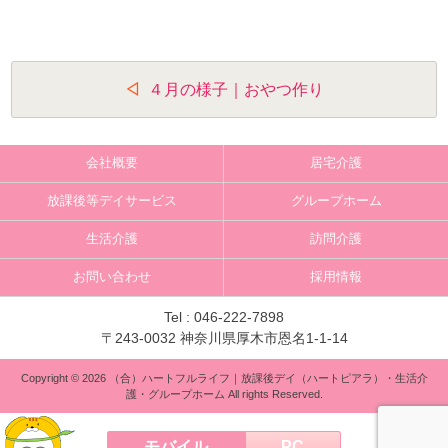
投
４月の様子｜おやつ作り
稿
ナ
会社概要
居宅介護
ビ
放課後等デイサービス
グループホーム
ゲ
生活介護
訪問介護
ー
お問い合わせ
採用情報
シ
ョ
Tel :
046-222-7898
〒243-0032 神奈川県厚木市恩名1-1-14
ン
Copyright © 2026 （合）ハートフルライフ｜放課後デイ（ハートピアラ）・生活介
護・グループホーム All rights Reserved.
モバイル
PC