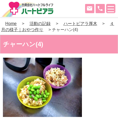
mail
phone
Skip
Home
>
活動の記録
>
ハートピアラ厚木
>
４
to
月の様子｜おやつ作り
>
チャーハン(4)
content
チャーハン(4)