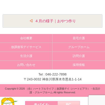
投
４月の様子｜おやつ作り
稿
ナ
会社概要
居宅介護
ビ
放課後等デイサービス
グループホーム
ゲ
生活介護
訪問介護
ー
お問い合わせ
採用情報
シ
ョ
Tel :
046-222-7898
〒243-0032 神奈川県厚木市恩名1-1-14
ン
Copyright © 2026 （合）ハートフルライフ｜放課後デイ（ハートピアラ）・生活介
護・グループホーム All rights Reserved.
モバイル
PC