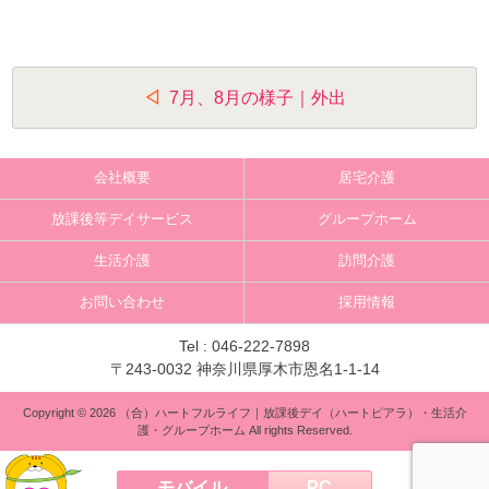
投
7月、8月の様子｜外出
稿
ナ
会社概要
居宅介護
ビ
放課後等デイサービス
グループホーム
ゲ
生活介護
訪問介護
ー
お問い合わせ
採用情報
シ
ョ
Tel :
046-222-7898
〒243-0032 神奈川県厚木市恩名1-1-14
ン
Copyright © 2026 （合）ハートフルライフ｜放課後デイ（ハートピアラ）・生活介
護・グループホーム All rights Reserved.
モバイル
PC