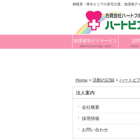
相模原・厚木エリアの居宅介護、放課後デ
放課後等デイサービス
訪
afterschool day care
home 
Home
>
活動の記録
>
ハートピ
法人案内
会社概要
採用情報
お問い合わせ