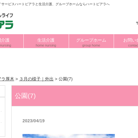
イサービスハートピアラと生活介護、グループホームならハートピアラへ
問介護
生活介護
グループホーム
お問い
nursing
home nursing
group home
contac
アラ厚木
>
３月の様子｜外出
>
公園(7)
公園(7)
2023/04/19