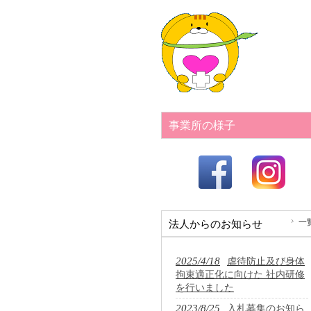
事業所の様子
一
法人からのお知らせ
2025/4/18
虐待防止及び身体
拘束適正化に向けた 社内研修
を行いました
2023/8/25
入札募集のお知ら