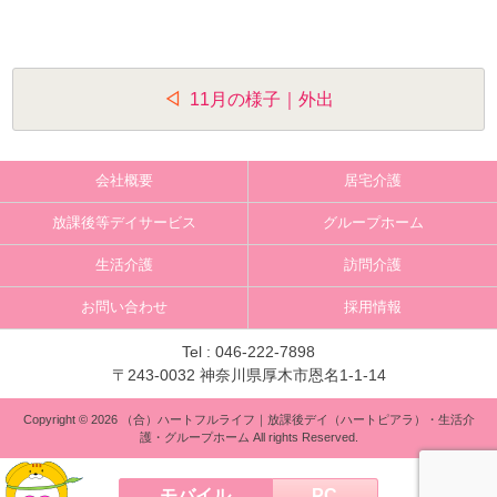
投
11月の様子｜外出
稿
ナ
会社概要
居宅介護
ビ
放課後等デイサービス
グループホーム
ゲ
生活介護
訪問介護
ー
お問い合わせ
採用情報
シ
ョ
Tel :
046-222-7898
〒243-0032 神奈川県厚木市恩名1-1-14
ン
Copyright © 2026 （合）ハートフルライフ｜放課後デイ（ハートピアラ）・生活介
護・グループホーム All rights Reserved.
モバイル
PC