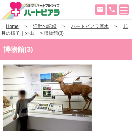
mail
phone
Skip
Home
>
活動の記録
>
ハートピアラ厚木
>
11
to
月の様子｜外出
>
博物館(3)
content
博物館(3)