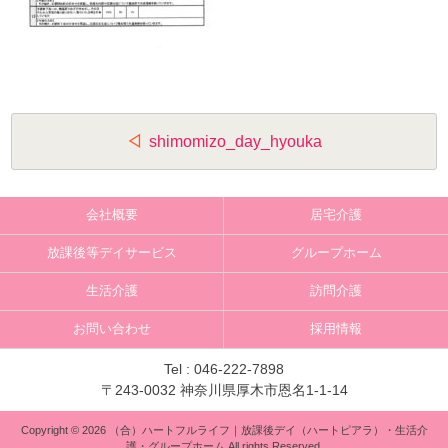
投
shimomizo_day_hyouka
稿
ナ
会社概要
居宅介護
ビ
放課後等デイサービス
グループホーム
ゲ
生活介護
訪問介護
ー
お問い合わせ
採用情報
シ
ョ
Tel :
046-222-7898
〒243-0032 神奈川県厚木市恩名1-1-14
ン
Copyright © 2026 （合）ハートフルライフ｜放課後デイ（ハートピアラ）・生活介
護・グループホーム All rights Reserved.