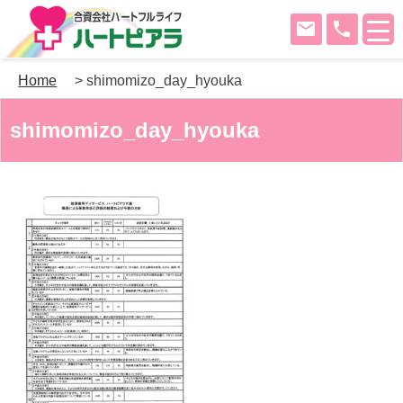
mail
phone
Skip
Home
>
shimomizo_day_hyouka
to
content
shimomizo_day_hyouka